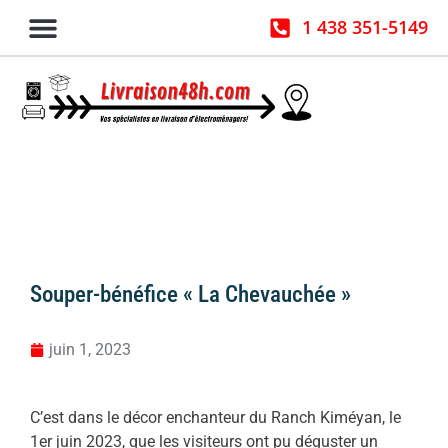
1 438 351-5149
ZONE DESSERVIE
CONTACT & SOUMISSION
Souper-bénéfice « La Chevauchée »
juin 1, 2023
C’est dans le décor enchanteur du Ranch Kiméyan, le
1er juin 2023, que les visiteurs ont pu déguster un